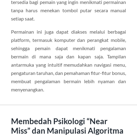
tersedia bagi pemain yang ingin menikmati permainan
tanpa harus menekan tombol putar secara manual
setiap saat.
Permainan ini juga dapat diakses melalui berbagai
platform, termasuk komputer dan perangkat mobile,
sehingga pemain dapat menikmati pengalaman
bermain di mana saja dan kapan saja. Tampilan
antarmuka yang intuitif memudahkan navigasi menu,
pengaturan taruhan, dan pemahaman fitur-fitur bonus,
membuat pengalaman bermain lebih nyaman dan
menyenangkan.
Membedah Psikologi “Near
Miss” dan Manipulasi Algoritma