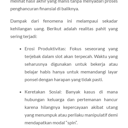
melihat hasil akhir yang manis tanpa menyadari proses
penghancuran finansial di baliknya.
Dampak dari fenomena ini melampaui sekadar
kehilangan uang. Berikut adalah realitas pahit yang
sering terjadi:
Erosi Produktivitas: Fokus seseorang yang
terjebak dalam slot akan terpecah. Waktu yang
seharusnya digunakan untuk bekerja atau
belajar habis hanya untuk memandangi layar
ponsel dengan harapan yang tidak pasti.
Keretakan Sosial: Banyak kasus di mana
hubungan keluarga dan pertemanan hancur
karena hilangnya kepercayaan akibat utang
yang menumpuk atau perilaku manipulatif demi
mendapatkan modal “spin”.