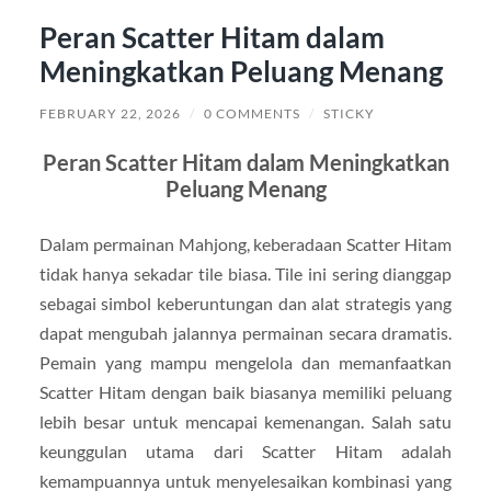
Peran Scatter Hitam dalam
Meningkatkan Peluang Menang
FEBRUARY 22, 2026
/
0 COMMENTS
/
STICKY
Peran Scatter Hitam dalam Meningkatkan
Peluang Menang
Dalam permainan Mahjong, keberadaan Scatter Hitam
tidak hanya sekadar tile biasa. Tile ini sering dianggap
sebagai simbol keberuntungan dan alat strategis yang
dapat mengubah jalannya permainan secara dramatis.
Pemain yang mampu mengelola dan memanfaatkan
Scatter Hitam dengan baik biasanya memiliki peluang
lebih besar untuk mencapai kemenangan. Salah satu
keunggulan utama dari Scatter Hitam adalah
kemampuannya untuk menyelesaikan kombinasi yang