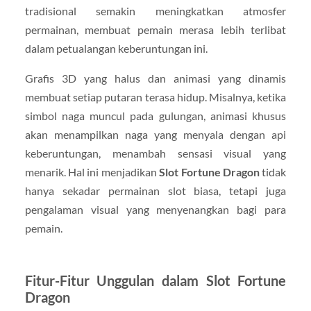
tradisional semakin meningkatkan atmosfer
permainan, membuat pemain merasa lebih terlibat
dalam petualangan keberuntungan ini.
Grafis 3D yang halus dan animasi yang dinamis
membuat setiap putaran terasa hidup. Misalnya, ketika
simbol naga muncul pada gulungan, animasi khusus
akan menampilkan naga yang menyala dengan api
keberuntungan, menambah sensasi visual yang
menarik. Hal ini menjadikan
Slot Fortune Dragon
tidak
hanya sekadar permainan slot biasa, tetapi juga
pengalaman visual yang menyenangkan bagi para
pemain.
Fitur-Fitur Unggulan dalam Slot Fortune
Dragon