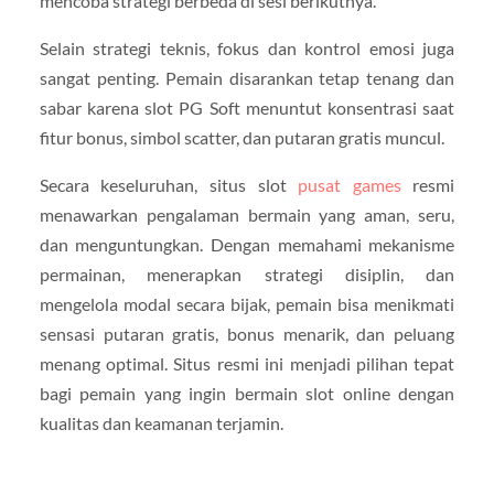
mencoba strategi berbeda di sesi berikutnya.
Selain strategi teknis, fokus dan kontrol emosi juga
sangat penting. Pemain disarankan tetap tenang dan
sabar karena slot PG Soft menuntut konsentrasi saat
fitur bonus, simbol scatter, dan putaran gratis muncul.
Secara keseluruhan, situs slot
pusat games
resmi
menawarkan pengalaman bermain yang aman, seru,
dan menguntungkan. Dengan memahami mekanisme
permainan, menerapkan strategi disiplin, dan
mengelola modal secara bijak, pemain bisa menikmati
sensasi putaran gratis, bonus menarik, dan peluang
menang optimal. Situs resmi ini menjadi pilihan tepat
bagi pemain yang ingin bermain slot online dengan
kualitas dan keamanan terjamin.