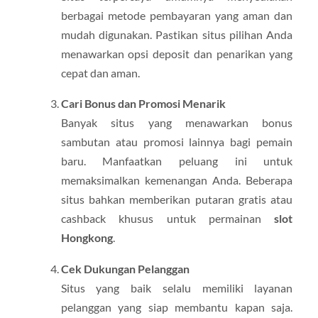
berbagai metode pembayaran yang aman dan
mudah digunakan. Pastikan situs pilihan Anda
menawarkan opsi deposit dan penarikan yang
cepat dan aman.
Cari Bonus dan Promosi Menarik
Banyak situs yang menawarkan bonus
sambutan atau promosi lainnya bagi pemain
baru. Manfaatkan peluang ini untuk
memaksimalkan kemenangan Anda. Beberapa
situs bahkan memberikan putaran gratis atau
cashback khusus untuk permainan
slot
Hongkong
.
Cek Dukungan Pelanggan
Situs yang baik selalu memiliki layanan
pelanggan yang siap membantu kapan saja.