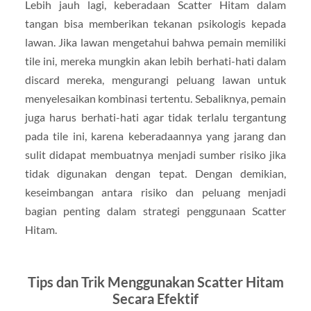
Lebih jauh lagi, keberadaan Scatter Hitam dalam
tangan bisa memberikan tekanan psikologis kepada
lawan. Jika lawan mengetahui bahwa pemain memiliki
tile ini, mereka mungkin akan lebih berhati-hati dalam
discard mereka, mengurangi peluang lawan untuk
menyelesaikan kombinasi tertentu. Sebaliknya, pemain
juga harus berhati-hati agar tidak terlalu tergantung
pada tile ini, karena keberadaannya yang jarang dan
sulit didapat membuatnya menjadi sumber risiko jika
tidak digunakan dengan tepat. Dengan demikian,
keseimbangan antara risiko dan peluang menjadi
bagian penting dalam strategi penggunaan Scatter
Hitam.
Tips dan Trik Menggunakan Scatter Hitam
Secara Efektif