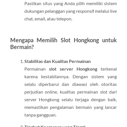
Pastikan situs yang Anda pilih memiliki sistem
dukungan pelanggan yang responsif melalui live
chat, email, atau telepon.
Mengapa Memilih Slot Hongkong untuk
Bermain?
Stabilitas dan Kualitas Permainan
Permainan
slot server Hongkong
terkenal
karena kestabilannya. Dengan sistem yang
selalu diperbarui dan diawasi oleh otoritas
perjudian online, kualitas permainan slot dari
server Hongkong selalu terjaga dengan baik,
memastikan pengalaman bermain yang lancar
tanpa gangguan.
Tingkat Keamanan yang Tinggi