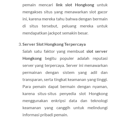
pemain mencari
link slot Hongkong
untuk
mengakses situs yang menawarkan slot gacor
ini, karena mereka tahu bahwa dengan bermain
di situs tersebut, peluang mereka untuk
mendapatkan jackpot semakin besar.
Server Slot Hongkong Terpercaya
Salah satu faktor yang membuat
slot server
Hongkong
begitu populer adalah reputasi
server yang terpercaya. Server ini menawarkan
permainan dengan sistem yang adil dan
transparan, serta tingkat keamanan yang tinggi.
Para pemain dapat bermain dengan nyaman,
karena situs-situs penyedia slot Hongkong
menggunakan enkripsi data dan teknologi
keamanan yang canggih untuk melindungi
informasi pribadi pemain.