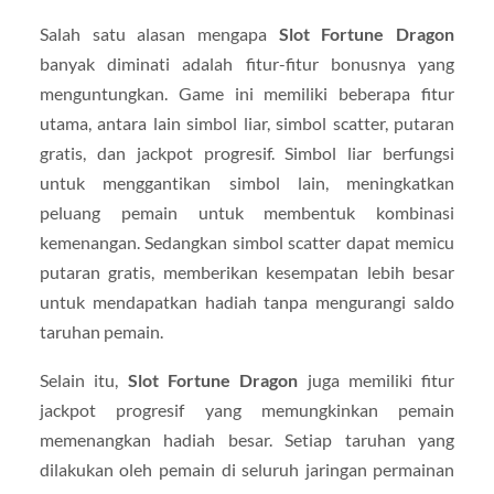
Salah satu alasan mengapa
Slot Fortune Dragon
banyak diminati adalah fitur-fitur bonusnya yang
menguntungkan. Game ini memiliki beberapa fitur
utama, antara lain simbol liar, simbol scatter, putaran
gratis, dan jackpot progresif. Simbol liar berfungsi
untuk menggantikan simbol lain, meningkatkan
peluang pemain untuk membentuk kombinasi
kemenangan. Sedangkan simbol scatter dapat memicu
putaran gratis, memberikan kesempatan lebih besar
untuk mendapatkan hadiah tanpa mengurangi saldo
taruhan pemain.
Selain itu,
Slot Fortune Dragon
juga memiliki fitur
jackpot progresif yang memungkinkan pemain
memenangkan hadiah besar. Setiap taruhan yang
dilakukan oleh pemain di seluruh jaringan permainan