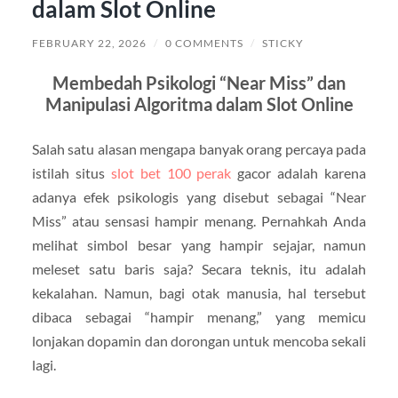
dalam Slot Online
FEBRUARY 22, 2026
/
0 COMMENTS
/
STICKY
Membedah Psikologi “Near Miss” dan
Manipulasi Algoritma dalam Slot Online
Salah satu alasan mengapa banyak orang percaya pada
istilah situs
slot bet 100 perak
gacor adalah karena
adanya efek psikologis yang disebut sebagai “Near
Miss” atau sensasi hampir menang. Pernahkah Anda
melihat simbol besar yang hampir sejajar, namun
meleset satu baris saja? Secara teknis, itu adalah
kekalahan. Namun, bagi otak manusia, hal tersebut
dibaca sebagai “hampir menang,” yang memicu
lonjakan dopamin dan dorongan untuk mencoba sekali
lagi.