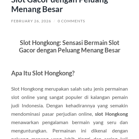
Menang Besar
FEBRUARY 26, 2026
/
0 COMMENTS
Slot Hongkong: Sensasi Bermain Slot
Gacor dengan Peluang Menang Besar
Apa Itu Slot Hongkong?
Slot Hongkong merupakan salah satu jenis permainan
slot online yang sangat populer di kalangan pemain
judi Indonesia. Dengan kehadirannya yang semakin
mendominasi pasar perjudian online,
slot Hongkong
menawarkan pengalaman bermain yang seru dan
menguntungkan. Permainan ini dikenal dengan
peluang menang yang lebih tinggi dan sering kali