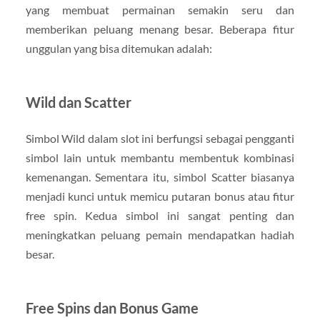
yang membuat permainan semakin seru dan
memberikan peluang menang besar. Beberapa fitur
unggulan yang bisa ditemukan adalah:
Wild dan Scatter
Simbol Wild dalam slot ini berfungsi sebagai pengganti
simbol lain untuk membantu membentuk kombinasi
kemenangan. Sementara itu, simbol Scatter biasanya
menjadi kunci untuk memicu putaran bonus atau fitur
free spin. Kedua simbol ini sangat penting dan
meningkatkan peluang pemain mendapatkan hadiah
besar.
Free Spins dan Bonus Game