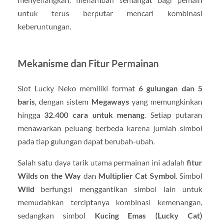
untuk terus berputar mencari kombinasi
keberuntungan.
Mekanisme dan Fitur Permainan
Slot Lucky Neko memiliki format
6 gulungan dan 5
baris
, dengan sistem
Megaways
yang memungkinkan
hingga
32.400 cara untuk menang
. Setiap putaran
menawarkan peluang berbeda karena jumlah simbol
pada tiap gulungan dapat berubah-ubah.
Salah satu daya tarik utama permainan ini adalah
fitur
Wilds on the Way
dan
Multiplier Cat Symbol
. Simbol
Wild
berfungsi menggantikan simbol lain untuk
memudahkan terciptanya kombinasi kemenangan,
sedangkan simbol
Kucing Emas (Lucky Cat)