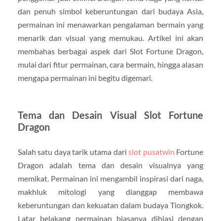
dan penuh simbol keberuntungan dari budaya Asia,
permainan ini menawarkan pengalaman bermain yang
menarik dan visual yang memukau. Artikel ini akan
membahas berbagai aspek dari Slot Fortune Dragon,
mulai dari fitur permainan, cara bermain, hingga alasan
mengapa permainan ini begitu digemari.
Tema dan Desain Visual Slot Fortune
Dragon
Salah satu daya tarik utama dari
slot pusatwin
Fortune
Dragon adalah tema dan desain visualnya yang
memikat. Permainan ini mengambil inspirasi dari naga,
makhluk mitologi yang dianggap membawa
keberuntungan dan kekuatan dalam budaya Tiongkok.
Latar belakang permainan biasanya dihiasi dengan