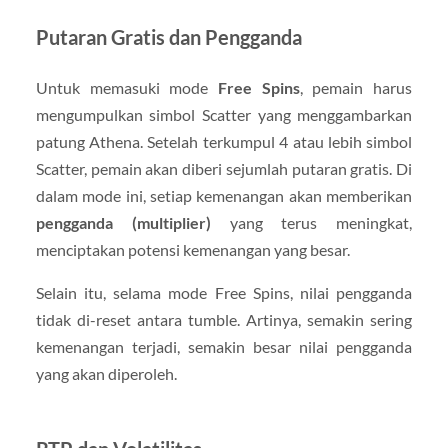
Putaran Gratis dan Pengganda
Untuk memasuki mode
Free Spins
, pemain harus
mengumpulkan simbol Scatter yang menggambarkan
patung Athena. Setelah terkumpul 4 atau lebih simbol
Scatter, pemain akan diberi sejumlah putaran gratis. Di
dalam mode ini, setiap kemenangan akan memberikan
pengganda (multiplier)
yang terus meningkat,
menciptakan potensi kemenangan yang besar.
Selain itu, selama mode Free Spins, nilai pengganda
tidak di-reset antara tumble. Artinya, semakin sering
kemenangan terjadi, semakin besar nilai pengganda
yang akan diperoleh.