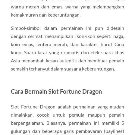
warna merah dan emas, warna yang melambangkan
kemakmuran dan keberuntungan.
Simbol-simbol dalam permainan ini pun didesain
dengan cermat, menampilkan ikon-ikon seperti naga,
koin emas, lentera merah, dan karakter huruf Cina
kuno. Suara latar yang dramatis dan efek suara khas
Asia menambah kesan autentik dan membuat pemain
semakin terhanyut dalam suasana keberuntungan.
Cara Bermain Slot Fortune Dragon
Slot Fortune Dragon adalah permainan yang mudah
dimainkan, cocok untuk pemula maupun pemain
berpengalaman. Biasanya, permainan ini memiliki 5
gulungan dan beberapa garis pembayaran (paylines)