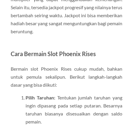
Selain itu, tersedia jackpot progresif yang nilainya terus
bertambah seiring waktu. Jackpot ini bisa memberikan
hadiah besar yang sangat menguntungkan bagi pemain
beruntung.
Cara Bermain Slot Phoenix Rises
Bermain slot Phoenix Rises cukup mudah, bahkan
untuk pemula sekalipun. Berikut langkah-langkah
dasar yang bisa diikuti:
Pilih Taruhan:
Tentukan jumlah taruhan yang
ingin dipasang pada setiap putaran. Besarnya
taruhan biasanya disesuaikan dengan saldo
pemain.