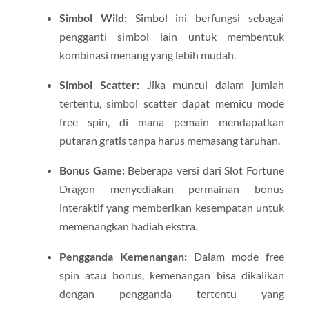
Simbol Wild:
Simbol ini berfungsi sebagai
pengganti simbol lain untuk membentuk
kombinasi menang yang lebih mudah.
Simbol Scatter:
Jika muncul dalam jumlah
tertentu, simbol scatter dapat memicu mode
free spin, di mana pemain mendapatkan
putaran gratis tanpa harus memasang taruhan.
Bonus Game:
Beberapa versi dari Slot Fortune
Dragon menyediakan permainan bonus
interaktif yang memberikan kesempatan untuk
memenangkan hadiah ekstra.
Pengganda Kemenangan:
Dalam mode free
spin atau bonus, kemenangan bisa dikalikan
dengan pengganda tertentu yang