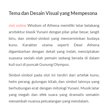
Tema dan Desain Visual yang Mempesona
slot online
Wisdom of Athena memiliki latar belakang
arsitektur klasik Yunani dengan pilar-pilar besar, langit
biru, dan simbol-simbol yang mencerminkan budaya
kuno. Karakter utama seperti Dewi Athena
digambarkan dengan detail yang indah, menciptakan
suasana seolah-olah pemain sedang berada di dalam
kuil suci di puncak Gunung Olympus.
Simbol-simbol pada slot ini terdiri dari artefak kuno,
helm perang, gulungan kitab, dan simbol lainnya yang
berhubungan erat dengan mitologi Yunani. Musik latar
yang megah dan efek suara yang dramatis semakin
menambah nuansa petualangan yang mendalam.