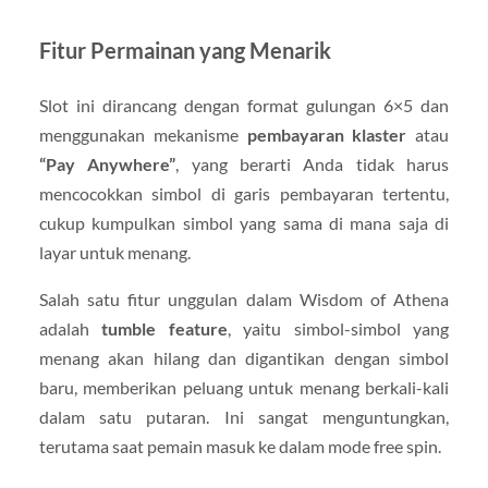
Fitur Permainan yang Menarik
Slot ini dirancang dengan format gulungan 6×5 dan
menggunakan mekanisme
pembayaran klaster
atau
“Pay Anywhere”
, yang berarti Anda tidak harus
mencocokkan simbol di garis pembayaran tertentu,
cukup kumpulkan simbol yang sama di mana saja di
layar untuk menang.
Salah satu fitur unggulan dalam Wisdom of Athena
adalah
tumble feature
, yaitu simbol-simbol yang
menang akan hilang dan digantikan dengan simbol
baru, memberikan peluang untuk menang berkali-kali
dalam satu putaran. Ini sangat menguntungkan,
terutama saat pemain masuk ke dalam mode free spin.