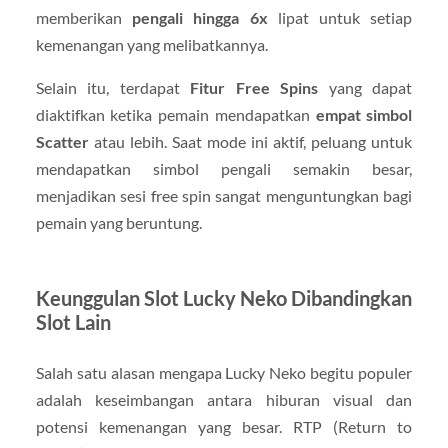
memberikan
pengali hingga 6x
lipat untuk setiap
kemenangan yang melibatkannya.
Selain itu, terdapat
Fitur Free Spins
yang dapat
diaktifkan ketika pemain mendapatkan
empat simbol
Scatter
atau lebih. Saat mode ini aktif, peluang untuk
mendapatkan simbol pengali semakin besar,
menjadikan sesi free spin sangat menguntungkan bagi
pemain yang beruntung.
Keunggulan Slot Lucky Neko Dibandingkan
Slot Lain
Salah satu alasan mengapa Lucky Neko begitu populer
adalah keseimbangan antara hiburan visual dan
potensi kemenangan yang besar. RTP (Return to