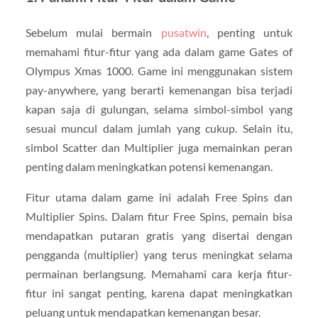
Sebelum mulai bermain
pusatwin
, penting untuk
memahami fitur-fitur yang ada dalam game Gates of
Olympus Xmas 1000. Game ini menggunakan sistem
pay-anywhere, yang berarti kemenangan bisa terjadi
kapan saja di gulungan, selama simbol-simbol yang
sesuai muncul dalam jumlah yang cukup. Selain itu,
simbol Scatter dan Multiplier juga memainkan peran
penting dalam meningkatkan potensi kemenangan.
Fitur utama dalam game ini adalah Free Spins dan
Multiplier Spins. Dalam fitur Free Spins, pemain bisa
mendapatkan putaran gratis yang disertai dengan
pengganda (multiplier) yang terus meningkat selama
permainan berlangsung. Memahami cara kerja fitur-
fitur ini sangat penting, karena dapat meningkatkan
peluang untuk mendapatkan kemenangan besar.