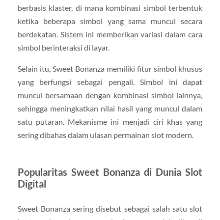
berbasis klaster, di mana kombinasi simbol terbentuk
ketika beberapa simbol yang sama muncul secara
berdekatan. Sistem ini memberikan variasi dalam cara
simbol berinteraksi di layar.
Selain itu, Sweet Bonanza memiliki fitur simbol khusus
yang berfungsi sebagai pengali. Simbol ini dapat
muncul bersamaan dengan kombinasi simbol lainnya,
sehingga meningkatkan nilai hasil yang muncul dalam
satu putaran. Mekanisme ini menjadi ciri khas yang
sering dibahas dalam ulasan permainan slot modern.
Popularitas Sweet Bonanza di Dunia Slot
Digital
Sweet Bonanza sering disebut sebagai salah satu slot