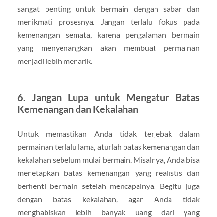
sangat penting untuk bermain dengan sabar dan
menikmati prosesnya. Jangan terlalu fokus pada
kemenangan semata, karena pengalaman bermain
yang menyenangkan akan membuat permainan
menjadi lebih menarik.
6. Jangan Lupa untuk Mengatur Batas
Kemenangan dan Kekalahan
Untuk memastikan Anda tidak terjebak dalam
permainan terlalu lama, aturlah batas kemenangan dan
kekalahan sebelum mulai bermain. Misalnya, Anda bisa
menetapkan batas kemenangan yang realistis dan
berhenti bermain setelah mencapainya. Begitu juga
dengan batas kekalahan, agar Anda tidak
menghabiskan lebih banyak uang dari yang