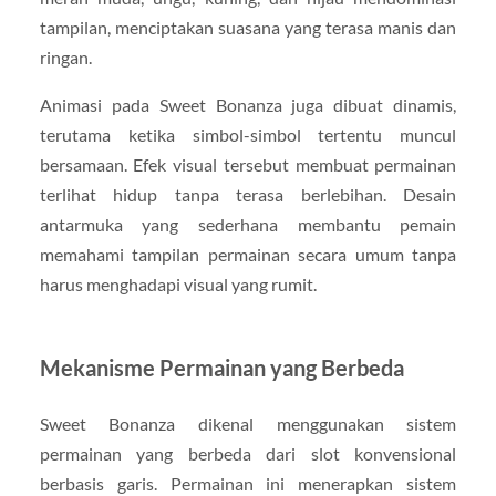
tampilan, menciptakan suasana yang terasa manis dan
ringan.
Animasi pada Sweet Bonanza juga dibuat dinamis,
terutama ketika simbol-simbol tertentu muncul
bersamaan. Efek visual tersebut membuat permainan
terlihat hidup tanpa terasa berlebihan. Desain
antarmuka yang sederhana membantu pemain
memahami tampilan permainan secara umum tanpa
harus menghadapi visual yang rumit.
Mekanisme Permainan yang Berbeda
Sweet Bonanza dikenal menggunakan sistem
permainan yang berbeda dari slot konvensional
berbasis garis. Permainan ini menerapkan sistem