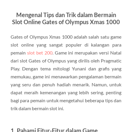
Mengenal Tips dan Trik dalam Bermain
Slot Online Gates of Olympus Xmas 1000
Gates of Olympus Xmas 1000 adalah salah satu game
slot online yang sangat populer di kalangan para
pemain
slot bet 200
. Game ini merupakan versi Natal
dari slot Gates of Olympus yang dirilis oleh Pragmatic
Play. Dengan tema mitologi Yunani dan grafis yang
memukau, game ini menawarkan pengalaman bermain
yang seru dan penuh hadiah menarik. Namun, untuk
dapat meraih kemenangan yang lebih sering, penting
bagi para pemain untuk mengetahui beberapa tips dan
trik dalam bermain slot ini.
1. Pahami Fitur-Fitur dalam Game