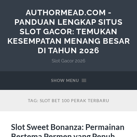
AUTHORMEAD.COM -
PANDUAN LENGKAP SITUS
SLOT GACOR: TEMUKAN
KESEMPATAN MENANG BESAR
DI TAHUN 2026
Slot Gacor 2026
SHOW MENU
TAG:
SLOT BET 100 PERAK TERBARU
Slot Sweet Bonanza: Permainan
Bertema Permen yang Penuh