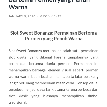
Warna
JANUARY 3, 2026
/
0 COMMENTS
Slot Sweet Bonanza: Permainan Bertema
Permen yang Penuh Warna
Slot Sweet Bonanza merupakan salah satu permainan
slot digital yang dikenal karena tampilannya yang
cerah dan bertema dunia permen. Permainan ini
menampilkan berbagai elemen visual seperti permen
warna-warni, buah-buahan manis, serta latar belakang
langit biru yang memberikan kesan ceria. Konsep visual
tersebut menjadi daya tarik utama karena berbeda dari
slot klasik yang biasanya menampilkan simbol
tradisional.