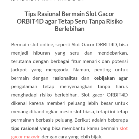
Tips Rasional Bermain Slot Gacor
ORBIT4D agar Tetap Seru Tanpa Risiko
Berlebihan
Bermain slot online, seperti Slot Gacor ORBIT4D, bisa
menjadi hiburan yang seru dan mendebarkan,
terutama dengan berbagai fitur menarik dan potensi
jackpot yang menggoda. Namun, penting untuk
bermain dengan
rasionalitas
dan
kebijakan
agar
pengalaman tetap menyenangkan tanpa harus
menghadapi risiko berlebihan. Slot gacor ORBIT4D
dikenal karena memberi peluang lebih besar untuk
menang dibandingkan mesin slot biasa, tetapi ini tetap
permainan berbasis peluang. Berikut adalah beberapa
tips rasional
yang bisa membantu kamu bermain
slot
gacor maxwin
dengan cara yang lebih bijak.