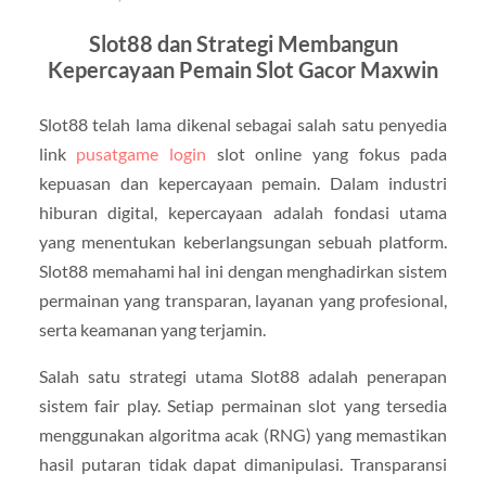
Slot88 dan Strategi Membangun
Kepercayaan Pemain Slot Gacor Maxwin
Slot88 telah lama dikenal sebagai salah satu penyedia
link
pusatgame login
slot online yang fokus pada
kepuasan dan kepercayaan pemain. Dalam industri
hiburan digital, kepercayaan adalah fondasi utama
yang menentukan keberlangsungan sebuah platform.
Slot88 memahami hal ini dengan menghadirkan sistem
permainan yang transparan, layanan yang profesional,
serta keamanan yang terjamin.
Salah satu strategi utama Slot88 adalah penerapan
sistem fair play. Setiap permainan slot yang tersedia
menggunakan algoritma acak (RNG) yang memastikan
hasil putaran tidak dapat dimanipulasi. Transparansi