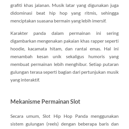
grafiti khas jalanan. Musik latar yang digunakan juga
didominasi beat hip hop yang ritmis, sehingga
menciptakan suasana bermain yang lebih imersif.
Karakter panda dalam permainan ini sering
digambarkan mengenakan pakaian khas rapper seperti
hoodie, kacamata hitam, dan rantai emas. Hal ini
menambah kesan unik sekaligus humoris yang
membuat permainan lebih menghibur. Setiap putaran
gulungan terasa seperti bagian dari pertunjukan musik
yang interaktif.
Mekanisme Permainan Slot
Secara umum, Slot Hip Hop Panda menggunakan
sistem gulungan (reels) dengan beberapa baris dan