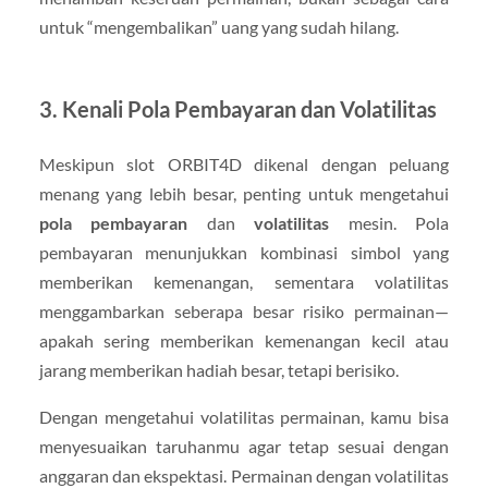
untuk “mengembalikan” uang yang sudah hilang.
3. Kenali Pola Pembayaran dan Volatilitas
Meskipun slot ORBIT4D dikenal dengan peluang
menang yang lebih besar, penting untuk mengetahui
pola pembayaran
dan
volatilitas
mesin. Pola
pembayaran menunjukkan kombinasi simbol yang
memberikan kemenangan, sementara volatilitas
menggambarkan seberapa besar risiko permainan—
apakah sering memberikan kemenangan kecil atau
jarang memberikan hadiah besar, tetapi berisiko.
Dengan mengetahui volatilitas permainan, kamu bisa
menyesuaikan taruhanmu agar tetap sesuai dengan
anggaran dan ekspektasi. Permainan dengan volatilitas