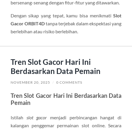
bersenang-senang dengan fitur-fitur yang ditawarkan.
Dengan sikap yang tepat, kamu bisa menikmati
Slot
Gacor ORBIT4D
tanpa terjebak dalam ekspektasi yang
berlebihan atau risiko berlebihan.
Tren Slot Gacor Hari Ini
Berdasarkan Data Pemain
NOVEMBER 20, 2025
/
0 COMMENTS
Tren Slot Gacor Hari Ini Berdasarkan Data
Pemain
Istilah
slot gacor
menjadi perbincangan hangat di
kalangan penggemar permainan slot online. Secara