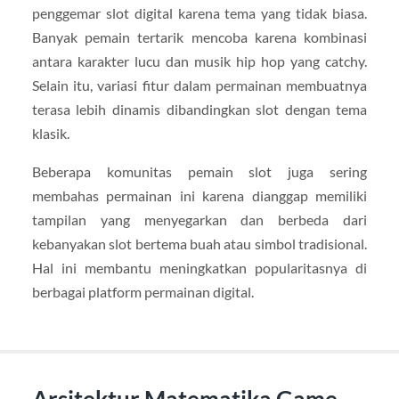
penggemar slot digital karena tema yang tidak biasa.
Banyak pemain tertarik mencoba karena kombinasi
antara karakter lucu dan musik hip hop yang catchy.
Selain itu, variasi fitur dalam permainan membuatnya
terasa lebih dinamis dibandingkan slot dengan tema
klasik.
Beberapa komunitas pemain slot juga sering
membahas permainan ini karena dianggap memiliki
tampilan yang menyegarkan dan berbeda dari
kebanyakan slot bertema buah atau simbol tradisional.
Hal ini membantu meningkatkan popularitasnya di
berbagai platform permainan digital.
Arsitektur Matematika Game