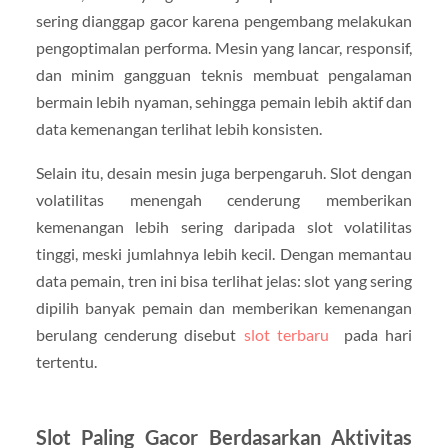
sering dianggap gacor karena pengembang melakukan
pengoptimalan performa. Mesin yang lancar, responsif,
dan minim gangguan teknis membuat pengalaman
bermain lebih nyaman, sehingga pemain lebih aktif dan
data kemenangan terlihat lebih konsisten.
Selain itu, desain mesin juga berpengaruh. Slot dengan
volatilitas menengah cenderung memberikan
kemenangan lebih sering daripada slot volatilitas
tinggi, meski jumlahnya lebih kecil. Dengan memantau
data pemain, tren ini bisa terlihat jelas: slot yang sering
dipilih banyak pemain dan memberikan kemenangan
berulang cenderung disebut
slot terbaru
pada hari
tertentu.
Slot Paling Gacor Berdasarkan Aktivitas