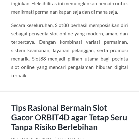
inginkan. Fleksibilitas ini memungkinkan pemain untuk
menikmati permainan kapan saja dan di mana saja.
Secara keseluruhan, Slot88 berhasil memposisikan diri
sebagai penyedia slot online yang modern, aman, dan
terpercaya. Dengan kombinasi variasi permainan,
sistem keamanan, layanan pelanggan, serta promosi
menarik, Slot88 menjadi pilihan utama bagi pecinta
slot online yang mencari pengalaman hiburan digital
terbaik.
Tips Rasional Bermain Slot
Gacor ORBIT4D agar Tetap Seru
Tanpa Risiko Berlebihan
DECEMBER 29, 2025
/
0 COMMENTS