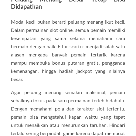
Didapatkan
Modal kecil bukan berarti peluang menang ikut kecil.
Dalam permainan slot online, semua pemain memiliki
kesempatan yang sama selama memahami cara
bermain dengan baik. Fitur scatter menjadi salah satu
alasan mengapa banyak pemain tertarik karena
mampu membuka bonus putaran gratis, pengganda
kemenangan, hingga hadiah jackpot yang nilainya
besar.
Agar peluang menang semakin maksimal, pemain
sebaiknya fokus pada satu permainan terlebih dahulu.
Dengan memahami pola dan karakter slot tertentu,
pemain bisa mengetahui kapan waktu yang tepat
untuk menaikkan atau menurunkan taruhan. Hindari
terlalu sering berpindah game karena dapat membuat