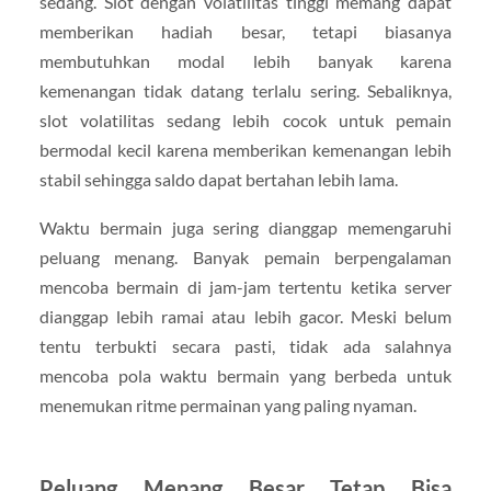
sedang. Slot dengan volatilitas tinggi memang dapat
memberikan hadiah besar, tetapi biasanya
membutuhkan modal lebih banyak karena
kemenangan tidak datang terlalu sering. Sebaliknya,
slot volatilitas sedang lebih cocok untuk pemain
bermodal kecil karena memberikan kemenangan lebih
stabil sehingga saldo dapat bertahan lebih lama.
Waktu bermain juga sering dianggap memengaruhi
peluang menang. Banyak pemain berpengalaman
mencoba bermain di jam-jam tertentu ketika server
dianggap lebih ramai atau lebih gacor. Meski belum
tentu terbukti secara pasti, tidak ada salahnya
mencoba pola waktu bermain yang berbeda untuk
menemukan ritme permainan yang paling nyaman.
Peluang Menang Besar Tetap Bisa