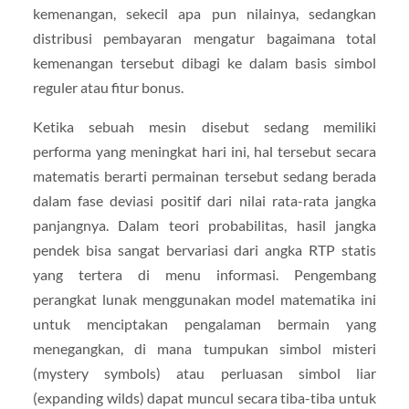
kemenangan, sekecil apa pun nilainya, sedangkan
distribusi pembayaran mengatur bagaimana total
kemenangan tersebut dibagi ke dalam basis simbol
reguler atau fitur bonus.
Ketika sebuah mesin disebut sedang memiliki
performa yang meningkat hari ini, hal tersebut secara
matematis berarti permainan tersebut sedang berada
dalam fase deviasi positif dari nilai rata-rata jangka
panjangnya. Dalam teori probabilitas, hasil jangka
pendek bisa sangat bervariasi dari angka RTP statis
yang tertera di menu informasi. Pengembang
perangkat lunak menggunakan model matematika ini
untuk menciptakan pengalaman bermain yang
menegangkan, di mana tumpukan simbol misteri
(mystery symbols) atau perluasan simbol liar
(expanding wilds) dapat muncul secara tiba-tiba untuk