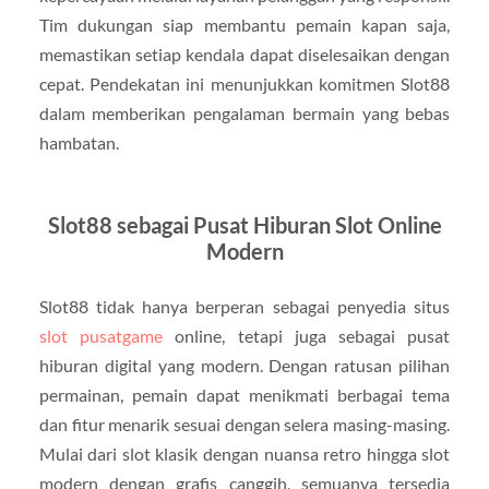
Tim dukungan siap membantu pemain kapan saja,
memastikan setiap kendala dapat diselesaikan dengan
cepat. Pendekatan ini menunjukkan komitmen Slot88
dalam memberikan pengalaman bermain yang bebas
hambatan.
Slot88 sebagai Pusat Hiburan Slot Online
Modern
Slot88 tidak hanya berperan sebagai penyedia situs
slot pusatgame
online, tetapi juga sebagai pusat
hiburan digital yang modern. Dengan ratusan pilihan
permainan, pemain dapat menikmati berbagai tema
dan fitur menarik sesuai dengan selera masing-masing.
Mulai dari slot klasik dengan nuansa retro hingga slot
modern dengan grafis canggih, semuanya tersedia