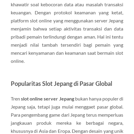
khawatir soal kebocoran data atau masalah transaksi
keuangan. Dengan protokol keamanan yang ketat,
platform slot online yang menggunakan server Jepang
menjamin bahwa setiap aktivitas transaksi dan data
pribadi pemain terlindungi dengan aman. Hal ini tentu
menjadi nilai tambah tersendiri bagi pemain yang
mencari kenyamanan dan keamanan saat bermain slot
online.
Popularitas Slot Jepang di Pasar Global
Tren
slot online server Jepang
bukan hanya populer di
Jepang saja, tetapi juga mulai menggaet pasar global.
Para pengembang game dari Jepang terus memperluas
jangkauan produk mereka ke berbagai negara,
khususnya di Asia dan Eropa. Dengan desain yang unik