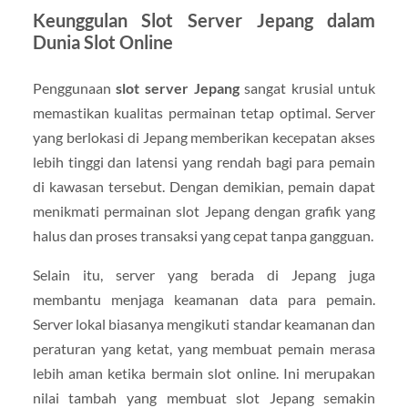
Keunggulan Slot Server Jepang dalam
Dunia Slot Online
Penggunaan
slot server Jepang
sangat krusial untuk
memastikan kualitas permainan tetap optimal. Server
yang berlokasi di Jepang memberikan kecepatan akses
lebih tinggi dan latensi yang rendah bagi para pemain
di kawasan tersebut. Dengan demikian, pemain dapat
menikmati permainan slot Jepang dengan grafik yang
halus dan proses transaksi yang cepat tanpa gangguan.
Selain itu, server yang berada di Jepang juga
membantu menjaga keamanan data para pemain.
Server lokal biasanya mengikuti standar keamanan dan
peraturan yang ketat, yang membuat pemain merasa
lebih aman ketika bermain slot online. Ini merupakan
nilai tambah yang membuat slot Jepang semakin