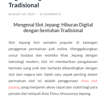
Tradisional
AUGUST 30, 2025
/
0 COMMENTS
Mengenal Slot Jepang: Hiburan Digital
dengan Sentuhan Tradisional
Slot Jepang kini semakin populer di kalangan
penggemar permainan judi online. Menggabungkan
unsur budaya dan estetika khas Jepang dengan
teknologi modern, slot ini memberikan pengalaman
bermain yang unik dan berbeda dibandingkan dengan
slot dari negara lain. Salah satu aspek penting dalam
permainan slot ini adalah penggunaan
situs slot
jepang
, yang menjamin akses cepat dan stabil bagi para
pemain dari wilayah Asia Timur, khususnya Jepang.