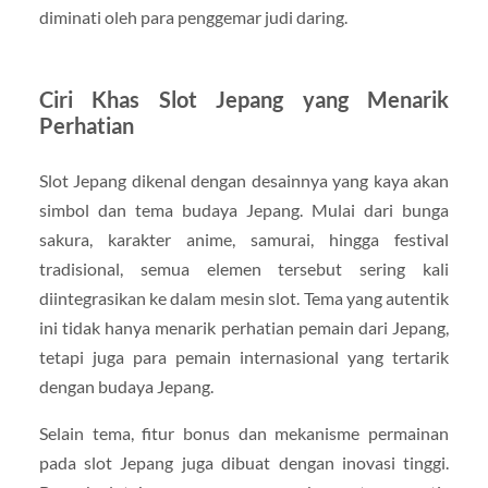
diminati oleh para penggemar judi daring.
Ciri Khas Slot Jepang yang Menarik
Perhatian
Slot Jepang dikenal dengan desainnya yang kaya akan
simbol dan tema budaya Jepang. Mulai dari bunga
sakura, karakter anime, samurai, hingga festival
tradisional, semua elemen tersebut sering kali
diintegrasikan ke dalam mesin slot. Tema yang autentik
ini tidak hanya menarik perhatian pemain dari Jepang,
tetapi juga para pemain internasional yang tertarik
dengan budaya Jepang.
Selain tema, fitur bonus dan mekanisme permainan
pada slot Jepang juga dibuat dengan inovasi tinggi.