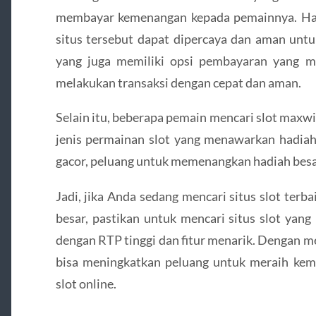
membayar kemenangan kepada pemainnya. Hal
situs tersebut dapat dipercaya dan aman untu
yang juga memiliki opsi pembayaran yang 
melakukan transaksi dengan cepat dan aman.
Selain itu, beberapa pemain mencari slot maxwi
jenis permainan slot yang menawarkan hadiah 
gacor, peluang untuk memenangkan hadiah besar
Jadi, jika Anda sedang mencari situs slot ter
besar, pastikan untuk mencari situs slot yan
dengan RTP tinggi dan fitur menarik. Dengan me
bisa meningkatkan peluang untuk meraih ke
slot online.