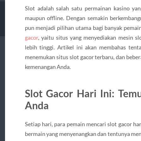
Slot adalah salah satu permainan kasino yang
maupun offline. Dengan semakin berkembangny
pun menjadi pilihan utama bagi banyak pemai
gacor
, yaitu situs yang menyediakan mesin s
lebih tinggi. Artikel ini akan membahas tent
menemukan situs slot gacor terbaru, dan bebe
kemenangan Anda.
Slot Gacor Hari Ini: Te
Anda
Setiap hari, para pemain mencari slot gacor h
bermain yang menyenangkan dan tentunya meng