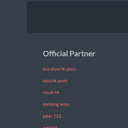
Official Partner
live draw hk pools
data hk pools
result hk
mahjong ways
joker 123
orbit4d