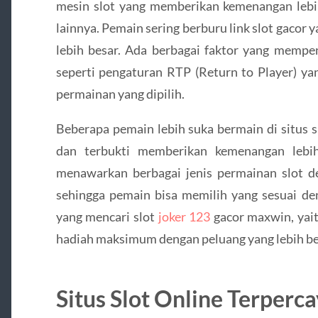
mesin slot yang memberikan kemenangan lebi
lainnya. Pemain sering berburu link slot gaco
lebih besar. Ada berbagai faktor yang mempe
seperti pengaturan RTP (Return to Player) yang
permainan yang dipilih.
Beberapa pemain lebih suka bermain di situs s
dan terbukti memberikan kemenangan lebih s
menawarkan berbagai jenis permainan slot d
sehingga pemain bisa memilih yang sesuai de
yang mencari slot
joker 123
gacor maxwin, yai
hadiah maksimum dengan peluang yang lebih be
Situs Slot Online Terperc