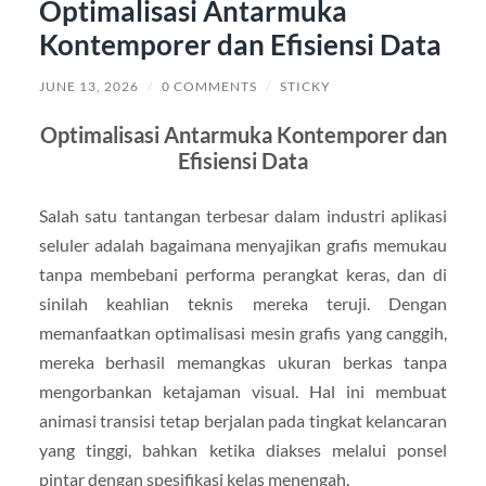
Optimalisasi Antarmuka
Kontemporer dan Efisiensi Data
JUNE 13, 2026
/
0 COMMENTS
/
STICKY
Optimalisasi Antarmuka Kontemporer dan
Efisiensi Data
Salah satu tantangan terbesar dalam industri aplikasi
seluler adalah bagaimana menyajikan grafis memukau
tanpa membebani performa perangkat keras, dan di
sinilah keahlian teknis mereka teruji. Dengan
memanfaatkan optimalisasi mesin grafis yang canggih,
mereka berhasil memangkas ukuran berkas tanpa
mengorbankan ketajaman visual. Hal ini membuat
animasi transisi tetap berjalan pada tingkat kelancaran
yang tinggi, bahkan ketika diakses melalui ponsel
pintar dengan spesifikasi kelas menengah.