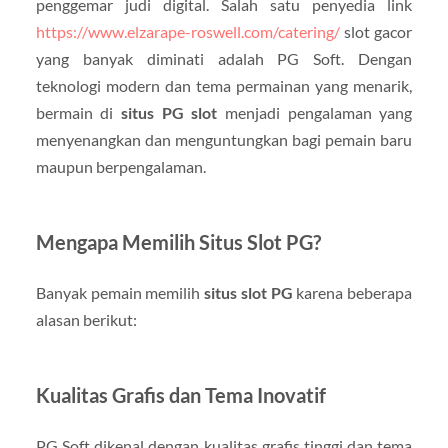
penggemar judi digital. Salah satu penyedia link
https://www.elzarape-roswell.com/catering/
slot gacor
yang banyak diminati adalah PG Soft. Dengan
teknologi modern dan tema permainan yang menarik,
bermain di
situs PG slot
menjadi pengalaman yang
menyenangkan dan menguntungkan bagi pemain baru
maupun berpengalaman.
Mengapa Memilih Situs Slot PG?
Banyak pemain memilih
situs slot PG
karena beberapa
alasan berikut:
Kualitas Grafis dan Tema Inovatif
PG Soft dikenal dengan kualitas grafis tinggi dan tema