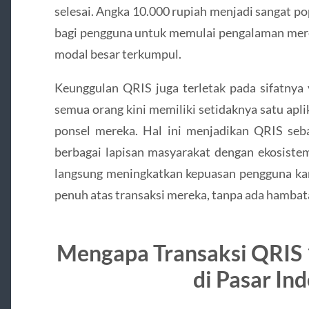
selesai. Angka 10.000 rupiah menjadi sangat po
bagi pengguna untuk memulai pengalaman mere
modal besar terkumpul.
Keunggulan QRIS juga terletak pada sifatnya 
semua orang kini memiliki setidaknya satu apli
ponsel mereka. Hal ini menjadikan QRIS se
berbagai lapisan masyarakat dengan ekosistem
langsung meningkatkan kepuasan pengguna kar
penuh atas transaksi mereka, tanpa ada hambata
Mengapa Transaksi QRIS 
di Pasar In