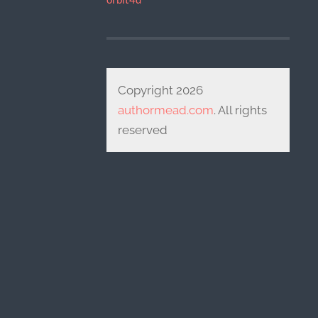
Copyright 2026
authormead.com
. All rights
reserved