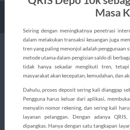
Masa K
Seiring dengan meningkatnya penetrasi inter
dalam melakukan transaksi keuangan juga meng
tren yang paling menonjol adalah penggunaan s
metode utama dalam pengisian saldo di berbagai
tidak hanya sekadar mengikuti tren, tetap
masyarakat akan kecepatan, kemudahan, dan akse
Dahulu, proses deposit sering kali dianggap s
Pengguna harus keluar dari aplikasi, membuka
menyalin nomor rekening, dan sering kali haru
layanan pelanggan. Dengan adanya QRIS, s
dipangkas. Hanya dengan satu tangkapan layar