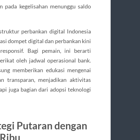
an pada kegelisahan menunggu saldo
struktur perbankan digital Indonesia
si dompet digital dan perbankan kini
esponsif. Bagi pemain, ini berarti
terikat oleh jadwal operasional bank.
gsung memberikan edukasi mengenai
 transparan, menjadikan aktivitas
api juga bagian dari adopsi teknologi
tegi Putaran dengan
 Ribu