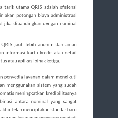
 tarik utama QRIS adalah efisiensi
ir akan potongan biaya administrasi
al jika dibandingkan dengan nominal
i QRIS jauh lebih anonim dan aman
 informasi kartu kredit atau detail
us atau aplikasi pihak ketiga.
en penyedia layanan dalam mengikuti
ngan menggunakan sistem yang sudah
otomatis meningkatkan kredibilitasnya
binasi antara nominal yang sangat
akhir telah menciptakan standar baru
manan dan keamanan pengguna menjadi