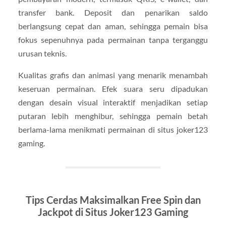
transfer bank. Deposit dan penarikan saldo
berlangsung cepat dan aman, sehingga pemain bisa
fokus sepenuhnya pada permainan tanpa terganggu
urusan teknis.
Kualitas grafis dan animasi yang menarik menambah
keseruan permainan. Efek suara seru dipadukan
dengan desain visual interaktif menjadikan setiap
putaran lebih menghibur, sehingga pemain betah
berlama-lama menikmati permainan di situs joker123
gaming.
Tips Cerdas Maksimalkan Free Spin dan
Jackpot di Situs Joker123 Gaming