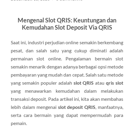
Mengenal Slot QRIS: Keuntungan dan
Kemudahan Slot Deposit Via QRIS
Saat ini, industri perjudian online semakin berkembang
pesat, dan salah satu yang cukup diminati adalah
permainan slot online. Pengalaman bermain slot
semakin menarik dengan adanya berbagai opsi metode
pembayaran yang mudah dan cepat. Salah satu metode
yang semakin populer adalah
slot QRIS
atau
qris slot
yang menawarkan kemudahan dalam melakukan
transaksi deposit. Pada artikel ini, kita akan membahas
lebih dalam mengenai
slot deposit QRIS
, manfaatnya,
serta cara bermain yang dapat mempermudah para
pemain.