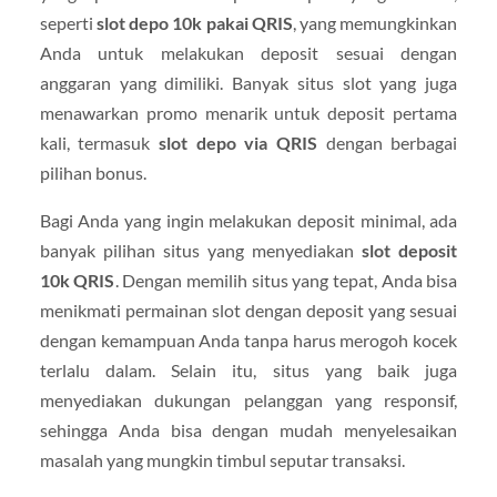
seperti
slot depo 10k pakai QRIS
, yang memungkinkan
Anda untuk melakukan deposit sesuai dengan
anggaran yang dimiliki. Banyak situs slot yang juga
menawarkan promo menarik untuk deposit pertama
kali, termasuk
slot depo via QRIS
dengan berbagai
pilihan bonus.
Bagi Anda yang ingin melakukan deposit minimal, ada
banyak pilihan situs yang menyediakan
slot deposit
10k QRIS
. Dengan memilih situs yang tepat, Anda bisa
menikmati permainan slot dengan deposit yang sesuai
dengan kemampuan Anda tanpa harus merogoh kocek
terlalu dalam. Selain itu, situs yang baik juga
menyediakan dukungan pelanggan yang responsif,
sehingga Anda bisa dengan mudah menyelesaikan
masalah yang mungkin timbul seputar transaksi.