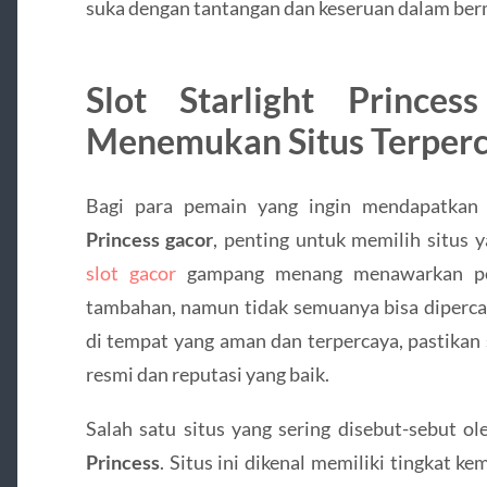
suka dengan tantangan dan keseruan dalam berm
Slot Starlight Prince
Menemukan Situs Terper
Bagi para pemain yang ingin mendapatka
Princess gacor
, penting untuk memilih situs y
slot gacor
gampang menang menawarkan perm
tambahan, namun tidak semuanya bisa diperc
di tempat yang aman dan terpercaya, pastikan s
resmi dan reputasi yang baik.
Salah satu situs yang sering disebut-sebut o
Princess
. Situs ini dikenal memiliki tingkat k