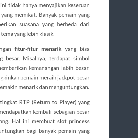
ini tidak hanya menyajikan keseruan
l yang memikat. Banyak pemain yang
rikan suasana yang berbeda dari
tema yang lebih klasik.
engan
fitur-fitur menarik
yang bisa
 besar. Misalnya, terdapat simbol
emberikan kemenangan lebih besar.
kinkan pemain meraih jackpot besar
 semakin menarik dan menguntungkan.
tingkat RTP (Return to Player) yang
 mendapatkan kembali sebagian besar
jang. Hal ini membuat
slot princess
untungkan bagi banyak pemain yang