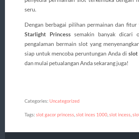
seru.
Dengan berbagai pilihan permainan dan fitur
Starlight Princess
semakin banyak dicari o
pengalaman bermain slot yang menyenangka
siap untuk mencoba peruntungan Anda di
slot
dan mulai petualangan Anda sekarang juga!
Categories:
Uncategorized
Tags:
slot gacor princess
,
slot inces 1000
,
slot incess
,
slo