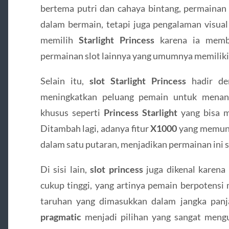
bertema putri dan cahaya bintang, permainan 
dalam bermain, tetapi juga pengalaman visua
memilih
Starlight Princess
karena ia membe
permainan slot lainnya yang umumnya memiliki 
Selain itu,
slot Starlight Princess
hadir d
meningkatkan peluang pemain untuk menang
khusus seperti
Princess Starlight
yang bisa m
Ditambah lagi, adanya fitur
X1000
yang memung
dalam satu putaran, menjadikan permainan ini
Di sisi lain,
slot princess
juga dikenal karena 
cukup tinggi, yang artinya pemain berpotensi
taruhan yang dimasukkan dalam jangka pan
pragmatic
menjadi pilihan yang sangat meng