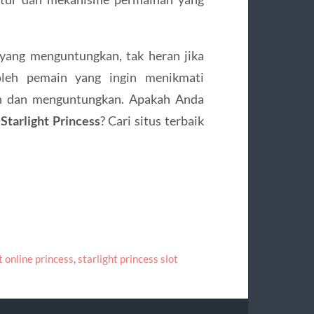
 yang menguntungkan, tak heran jika
leh pemain yang ingin menikmati
n dan menguntungkan. Apakah Anda
 Starlight Princess
? Cari situs terbaik
t online princess
,
starlight princess slot