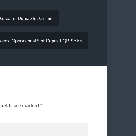
Gacor di Dunia Slot Online
siensi Operasional Slot Deposit QRIS 5k »
fields are marked
*