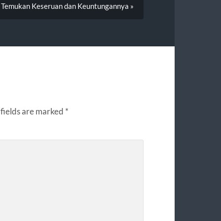
i: Temukan Keseruan dan Keuntungannya »
fields are marked
*