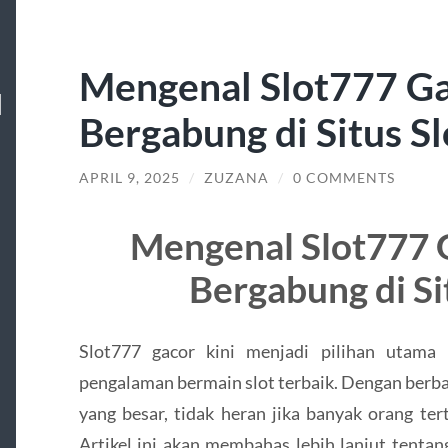
Mengenal Slot777 Ga
M
Bergabung di Situs S
APRIL 9, 2025
/
ZUZANA
/
0 COMMENTS
Mengenal Slot777 
Bergabung di Si
Slot777 gacor kini menjadi pilihan utama
pengalaman bermain slot terbaik. Dengan berba
yang besar, tidak heran jika banyak orang ter
Artikel ini akan membahas lebih lanjut tentan