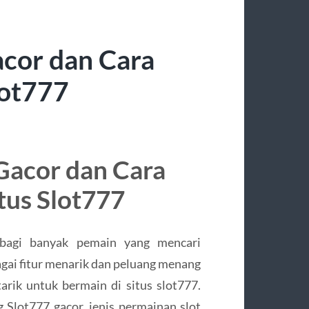
cor dan Cara
lot777
Gacor dan Cara
tus Slot777
 bagi banyak pemain yang mencari
gai fitur menarik dan peluang menang
tarik untuk bermain di situs slot777.
g Slot777 gacor, jenis permainan slot