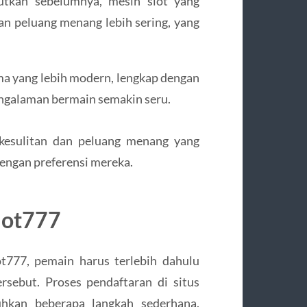
utkan sebelumnya, mesin slot yang
n peluang menang lebih sering, yang
tema yang lebih modern, lengkap dengan
ngalaman bermain semakin seru.
 kesulitan dan peluang menang yang
dengan preferensi mereka.
Slot777
t777, pemain harus terlebih dahulu
rsebut. Proses pendaftaran di situs
kan beberapa langkah sederhana.