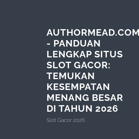
AUTHORMEAD.CO
- PANDUAN
LENGKAP SITUS
SLOT GACOR:
TEMUKAN
KESEMPATAN
MENANG BESAR
DI TAHUN 2026
Slot Gacor 2026