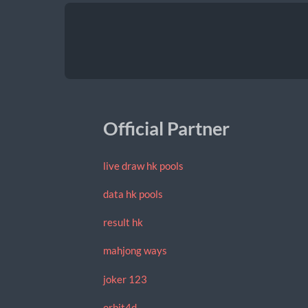
Official Partner
live draw hk pools
data hk pools
result hk
mahjong ways
joker 123
orbit4d