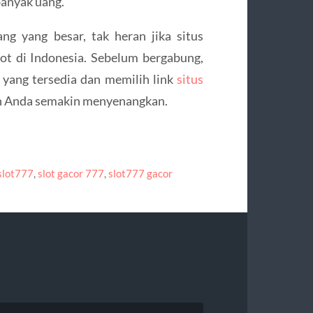
banyak uang.
ng yang besar, tak heran jika situs
ot di Indonesia. Sebelum bergabung,
yang tersedia dan memilih link
situs
in Anda semakin menyenangkan.
 slot777
,
slot gacor 777
,
slot777 gacor