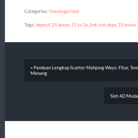
Categories:
Uncategorized
Tags:
deposit 25 bonus 25 to 3x
,
link slot depo 25 bonus
« Panduan Lengkap Scatter Mahjong Ways: Fitur, Te
Menang
Slot 4D Muda