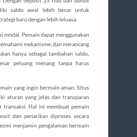
. Dengan deposit 25 ribu dan bonus
iki saldo awal lebih besar untuk
ategi baru dengan lebih leluasa.
ensi modal. Pemain dapat menggunakan
 memahami mekanisme, dan merancang
ukan hanya sebagai tambahan saldo,
besar peluang menang tanpa harus
emain yang ingin bermain aman. Situs
ki aturan yang jelas dan transparan
ur transaksi. Hal ini membuat pemain
osit dan penarikan diproses secara
tus resmi menjamin pengalaman bermain