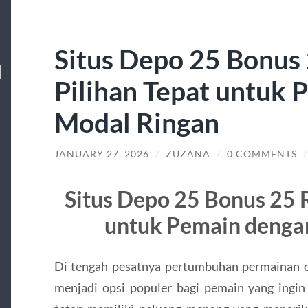
Situs Depo 25 Bonus
M
Pilihan Tepat untuk
Modal Ringan
JANUARY 27, 2026
/
ZUZANA
/
0 COMMENTS
Situs Depo 25 Bonus 25 R
untuk Pemain denga
Di tengah pesatnya pertumbuhan permainan o
menjadi opsi populer bagi pemain yang ingi