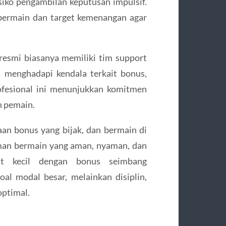
iko pengambilan keputusan impulsif.
bermain dan target kemenangan agar
 resmi biasanya memiliki tim support
 menghadapi kendala terkait bonus,
ofesional ini menunjukkan komitmen
n pemain.
aan bonus yang bijak, dan bermain di
man bermain yang aman, nyaman, dan
it kecil dengan bonus seimbang
l modal besar, melainkan disiplin,
optimal.