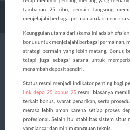
tetap memiliki peluang menang yang menarik
tambahan 25 ribu, pemain langsung memil
menjelajahi berbagai permainan dan mencoba str
Keunggulan utama dari skema ini adalah efisi
bonus untuk menjelajahi berbagai permainan,
strategi bermain yang lebih matang. Bonus b
tetapi juga sebagai sarana untuk memper
menambah deposit sendiri.
Status resmi menjadi indikator penting bagi p
link depo 25 bonus 25
resmi biasanya memili
terkait bonus, syarat penarikan, serta prosed
merasa lebih aman karena setiap proses dep
profesional. Selain itu, stabilitas sistem si
yang lancar dan minim gangguan teknis.