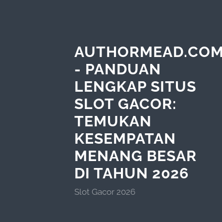
AUTHORMEAD.CO
- PANDUAN
LENGKAP SITUS
SLOT GACOR:
TEMUKAN
KESEMPATAN
MENANG BESAR
DI TAHUN 2026
Slot Gacor 2026