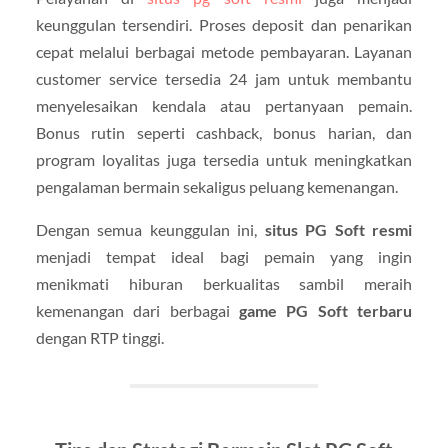
keunggulan tersendiri. Proses deposit dan penarikan
cepat melalui berbagai metode pembayaran. Layanan
customer service tersedia 24 jam untuk membantu
menyelesaikan kendala atau pertanyaan pemain.
Bonus rutin seperti cashback, bonus harian, dan
program loyalitas juga tersedia untuk meningkatkan
pengalaman bermain sekaligus peluang kemenangan.
Dengan semua keunggulan ini,
situs PG Soft resmi
menjadi tempat ideal bagi pemain yang ingin
menikmati hiburan berkualitas sambil meraih
kemenangan dari berbagai
game PG Soft terbaru
dengan RTP tinggi.