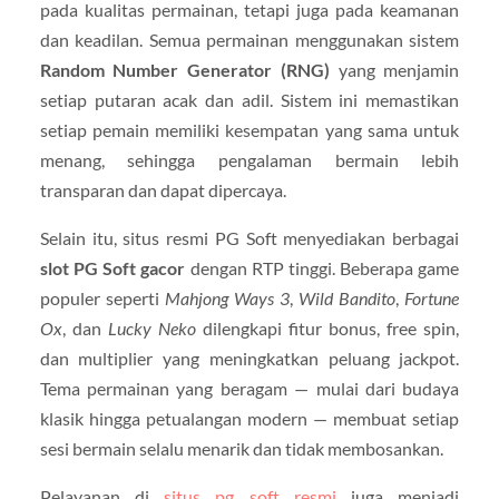
pada kualitas permainan, tetapi juga pada keamanan
dan keadilan. Semua permainan menggunakan sistem
Random Number Generator (RNG)
yang menjamin
setiap putaran acak dan adil. Sistem ini memastikan
setiap pemain memiliki kesempatan yang sama untuk
menang, sehingga pengalaman bermain lebih
transparan dan dapat dipercaya.
Selain itu, situs resmi PG Soft menyediakan berbagai
slot PG Soft gacor
dengan RTP tinggi. Beberapa game
populer seperti
Mahjong Ways 3
,
Wild Bandito
,
Fortune
Ox
, dan
Lucky Neko
dilengkapi fitur bonus, free spin,
dan multiplier yang meningkatkan peluang jackpot.
Tema permainan yang beragam — mulai dari budaya
klasik hingga petualangan modern — membuat setiap
sesi bermain selalu menarik dan tidak membosankan.
Pelayanan di
situs pg soft resmi
juga menjadi