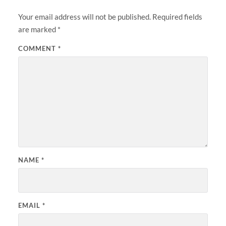
Your email address will not be published.
Required fields
are marked
*
COMMENT
*
NAME
*
EMAIL
*