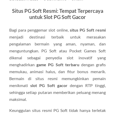
Situs PG Soft Resmi: Tempat Terpercaya
untuk Slot PG Soft Gacor
Bagi para penggemar slot online,
situs PG Soft resmi
menjadi destinasi terbaik untuk merasakan
pengalaman bermain yang aman, nyaman, dan
menguntungkan. PG Soft atau Pocket Games Soft
dikenal sebagai penyedia slot inovatif yang
menghadirkan
game PG Soft terbaru
dengan grafis
memukau, animasi halus, dan fitur bonus menarik.
Bermain di situs resmi memungkinkan pemain
menikmati
slot PG Soft gacor
dengan RTP tinggi,
sehingga setiap putaran memberikan peluang menang
maksimal.
Keunggulan situs resmi PG Soft tidak hanya terletak