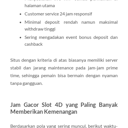
halaman utama
Customer service 24 jam responsif
Minimal deposit rendah namun maksimal
withdraw tinggi
Sering mengadakan event bonus deposit dan
cashback
Situs dengan kriteria di atas biasanya memiliki server
stabil dan jarang maintenance pada jam-jam prime
time, sehingga pemain bisa bermain dengan nyaman
tanpa gangguan.
Jam Gacor Slot 4D yang Paling Banyak
Memberikan Kemenangan
Berdasarkan pola yang sering muncul, berikut waktu-