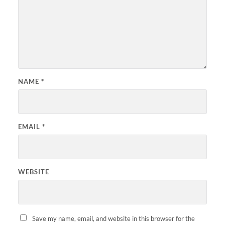
NAME
*
EMAIL
*
WEBSITE
Save my name, email, and website in this browser for the