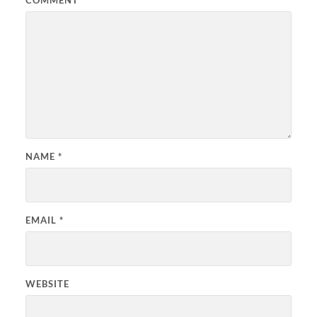
COMMENT
*
NAME
*
EMAIL
*
WEBSITE