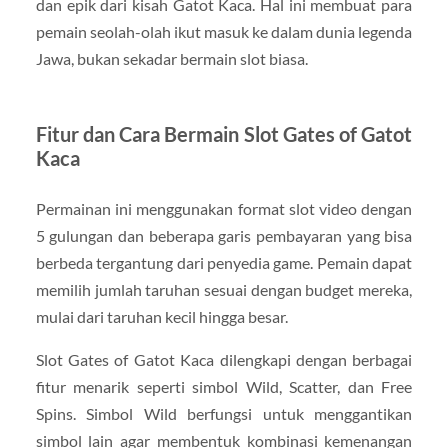
dan epik dari kisah Gatot Kaca. Hal ini membuat para
pemain seolah-olah ikut masuk ke dalam dunia legenda
Jawa, bukan sekadar bermain slot biasa.
Fitur dan Cara Bermain Slot Gates of Gatot
Kaca
Permainan ini menggunakan format slot video dengan
5 gulungan dan beberapa garis pembayaran yang bisa
berbeda tergantung dari penyedia game. Pemain dapat
memilih jumlah taruhan sesuai dengan budget mereka,
mulai dari taruhan kecil hingga besar.
Slot Gates of Gatot Kaca dilengkapi dengan berbagai
fitur menarik seperti simbol Wild, Scatter, dan Free
Spins. Simbol Wild berfungsi untuk menggantikan
simbol lain agar membentuk kombinasi kemenangan