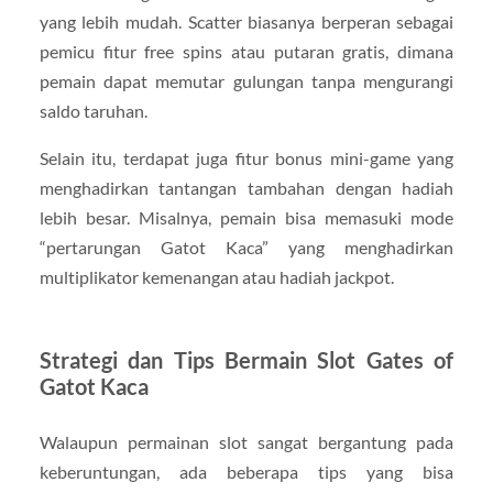
yang lebih mudah. Scatter biasanya berperan sebagai
pemicu fitur free spins atau putaran gratis, dimana
pemain dapat memutar gulungan tanpa mengurangi
saldo taruhan.
Selain itu, terdapat juga fitur bonus mini-game yang
menghadirkan tantangan tambahan dengan hadiah
lebih besar. Misalnya, pemain bisa memasuki mode
“pertarungan Gatot Kaca” yang menghadirkan
multiplikator kemenangan atau hadiah jackpot.
Strategi dan Tips Bermain Slot Gates of
Gatot Kaca
Walaupun permainan slot sangat bergantung pada
keberuntungan, ada beberapa tips yang bisa