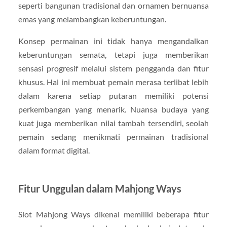
seperti bangunan tradisional dan ornamen bernuansa
emas yang melambangkan keberuntungan.
Konsep permainan ini tidak hanya mengandalkan
keberuntungan semata, tetapi juga memberikan
sensasi progresif melalui sistem pengganda dan fitur
khusus. Hal ini membuat pemain merasa terlibat lebih
dalam karena setiap putaran memiliki potensi
perkembangan yang menarik. Nuansa budaya yang
kuat juga memberikan nilai tambah tersendiri, seolah
pemain sedang menikmati permainan tradisional
dalam format digital.
Fitur Unggulan dalam Mahjong Ways
Slot Mahjong Ways dikenal memiliki beberapa fitur