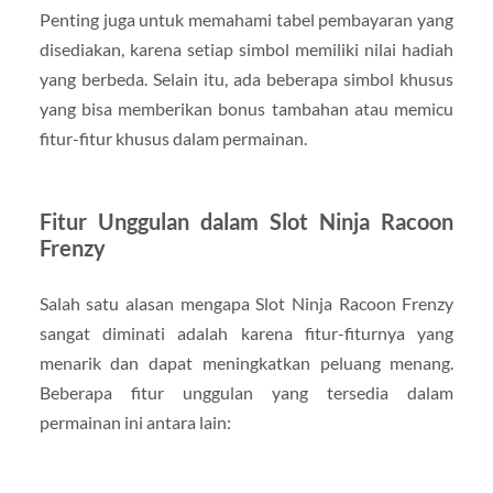
Penting juga untuk memahami tabel pembayaran yang
disediakan, karena setiap simbol memiliki nilai hadiah
yang berbeda. Selain itu, ada beberapa simbol khusus
yang bisa memberikan bonus tambahan atau memicu
fitur-fitur khusus dalam permainan.
Fitur Unggulan dalam Slot Ninja Racoon
Frenzy
Salah satu alasan mengapa Slot Ninja Racoon Frenzy
sangat diminati adalah karena fitur-fiturnya yang
menarik dan dapat meningkatkan peluang menang.
Beberapa fitur unggulan yang tersedia dalam
permainan ini antara lain: