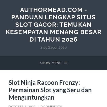
AUTHORMEAD.COM -
PANDUAN LENGKAP SITUS
SLOT GACOR: TEMUKAN
KESEMPATAN MENANG BESAR
DI TAHUN 2026
Slot Gacor 2026
SHOW MENU
Slot Ninja Racoon Frenzy:
Permainan Slot yang Seru dan
Menguntungkan
OCTOBER 7, 2025
/
0 COMMENTS