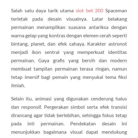
Salah satu daya tarik utama
slot bet 200
Spaceman
terletak pada desain visualnya. Latar belakang
permainan menampilkan suasana antariksa dengan
warna gelap yang kontras dengan elemen cerah seperti
bintang, planet, dan efek cahaya. Karakter astronot
menjadi ikon sentral yang memperkuat identitas
permainan. Gaya grafis yang bersih dan modern
membuat tampilan permainan terasa ringan, namun
tetap imersif bagi pemain yang menyukai tema fiksi
ilmiah.
Selain itu, animasi yang digunakan cenderung halus
dan responsif. Pergerakan simbol serta efek transisi
dirancang agar tidak berlebihan, sehingga fokus tetap
pada inti permainan. Pendekatan desain ini
menunjukkan bagaimana visual dapat mendukung