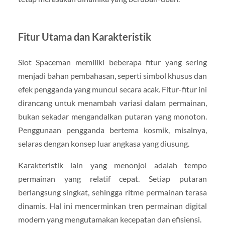
Fitur Utama dan Karakteristik
Slot Spaceman memiliki beberapa fitur yang sering
menjadi bahan pembahasan, seperti simbol khusus dan
efek pengganda yang muncul secara acak. Fitur-fitur ini
dirancang untuk menambah variasi dalam permainan,
bukan sekadar mengandalkan putaran yang monoton.
Penggunaan pengganda bertema kosmik, misalnya,
selaras dengan konsep luar angkasa yang diusung.
Karakteristik lain yang menonjol adalah tempo
permainan yang relatif cepat. Setiap putaran
berlangsung singkat, sehingga ritme permainan terasa
dinamis. Hal ini mencerminkan tren permainan digital
modern yang mengutamakan kecepatan dan efisiensi.