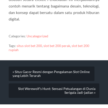
contoh menarik tentang bagaimana desain, teknologi,
dan konsep dapat bersatu dalam satu produk hiburan
digital.
Categories:
Uncategorized
Tags:
situs slot bet 200
,
slot bet 200 perak
,
slot bet 200
rupiah
« Situs Gacor Resmi dengan Pengalaman Slot Online
yang Lebih Terarah
Slot Werewolf’s Hunt: Sensasi Petualangan di Dunia
Serigala Jadi-jadian »