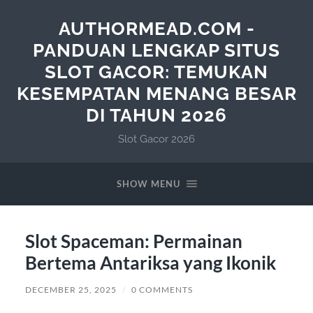
AUTHORMEAD.COM -
PANDUAN LENGKAP SITUS
SLOT GACOR: TEMUKAN
KESEMPATAN MENANG BESAR
DI TAHUN 2026
Slot Gacor 2026
SHOW MENU
Slot Spaceman: Permainan
Bertema Antariksa yang Ikonik
DECEMBER 25, 2025
/
0 COMMENTS