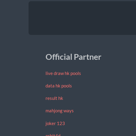
Official Partner
live draw hk pools
data hk pools
result hk
mahjong ways
joker 123
orbit4d