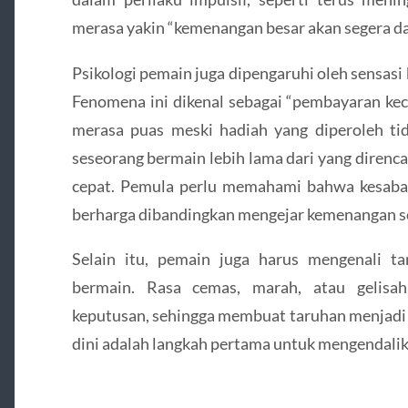
merasa yakin “kemenangan besar akan segera da
Psikologi pemain juga dipengaruhi oleh sensasi
Fenomena ini dikenal sebagai “pembayaran ke
merasa puas meski hadiah yang diperoleh tid
seseorang bermain lebih lama dari yang diren
cepat. Pemula perlu memahami bahwa kesabara
berharga dibandingkan mengejar kemenangan s
Selain itu, pemain juga harus mengenali tan
bermain. Rasa cemas, marah, atau gelisa
keputusan, sehingga membuat taruhan menjadi t
dini adalah langkah pertama untuk mengendali