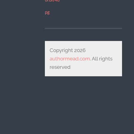
pg
Copyright 2026
authormead.com
. All rights
reserved