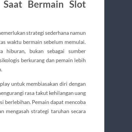
 Saat Bermain Slot
memerlukan strategi sederhana namun
atas waktu bermain sebelum memulai.
a hiburan, bukan sebagai sumber
sikologis berkurang dan pemain lebih
.
 play untuk membiasakan diri dengan
ngurangi rasa takut kehilangan uang
si berlebihan. Pemain dapat mencoba
dan mengasah strategi taruhan secara