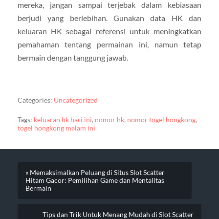
mereka, jangan sampai terjebak dalam kebiasaan
berjudi yang berlebihan. Gunakan data HK dan
keluaran HK sebagai referensi untuk meningkatkan
pemahaman tentang permainan ini, namun tetap
bermain dengan tanggung jawab.
Categories:
Uncategorized
Tags:
keluaran hk hari ini
,
nomor hk
,
nomor togel hongkong
,
togel hongkong malam ini
« Memaksimalkan Peluang di Situs Slot Scatter
Hitam Gacor: Pemilihan Game dan Mentalitas
Bermain
Tips dan Trik Untuk Menang Mudah di Slot Scatter