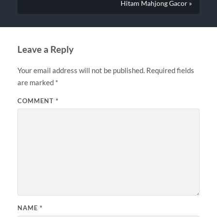
Hitam Mahjong Gacor »
Leave a Reply
Your email address will not be published.
Required fields
are marked
*
COMMENT
*
NAME
*