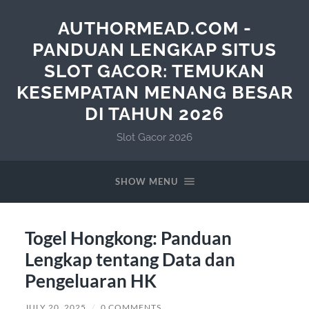
AUTHORMEAD.COM -
PANDUAN LENGKAP SITUS
SLOT GACOR: TEMUKAN
KESEMPATAN MENANG BESAR
DI TAHUN 2026
Slot Gacor 2026
SHOW MENU
Togel Hongkong: Panduan
Lengkap tentang Data dan
Pengeluaran HK
JULY 20, 2025
/
0 COMMENTS