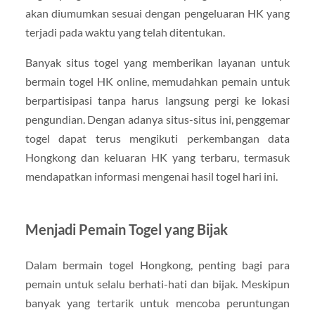
akan diumumkan sesuai dengan pengeluaran HK yang
terjadi pada waktu yang telah ditentukan.
Banyak situs togel yang memberikan layanan untuk
bermain togel HK online, memudahkan pemain untuk
berpartisipasi tanpa harus langsung pergi ke lokasi
pengundian. Dengan adanya situs-situs ini, penggemar
togel dapat terus mengikuti perkembangan data
Hongkong dan keluaran HK yang terbaru, termasuk
mendapatkan informasi mengenai hasil togel hari ini.
Menjadi Pemain Togel yang Bijak
Dalam bermain togel Hongkong, penting bagi para
pemain untuk selalu berhati-hati dan bijak. Meskipun
banyak yang tertarik untuk mencoba peruntungan