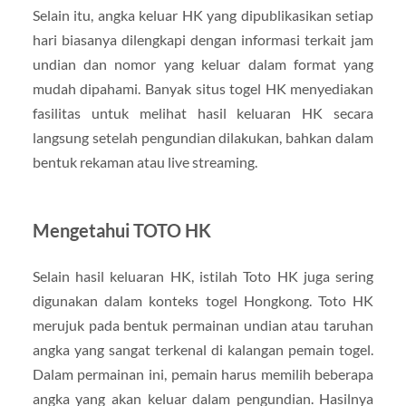
Selain itu, angka keluar HK yang dipublikasikan setiap
hari biasanya dilengkapi dengan informasi terkait jam
undian dan nomor yang keluar dalam format yang
mudah dipahami. Banyak situs togel HK menyediakan
fasilitas untuk melihat hasil keluaran HK secara
langsung setelah pengundian dilakukan, bahkan dalam
bentuk rekaman atau live streaming.
Mengetahui TOTO HK
Selain hasil keluaran HK, istilah Toto HK juga sering
digunakan dalam konteks togel Hongkong. Toto HK
merujuk pada bentuk permainan undian atau taruhan
angka yang sangat terkenal di kalangan pemain togel.
Dalam permainan ini, pemain harus memilih beberapa
angka yang akan keluar dalam pengundian. Hasilnya